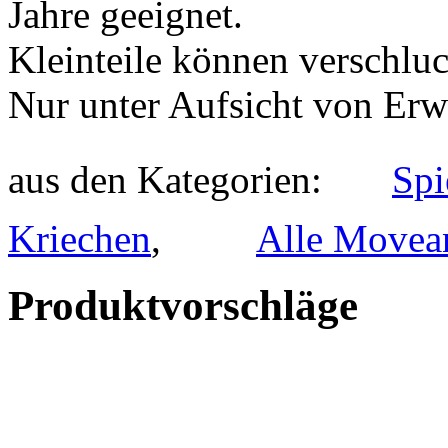
und Kriechen
,
Produktvorschläge
Moveandstic Rene - Meine 
759,95 €*