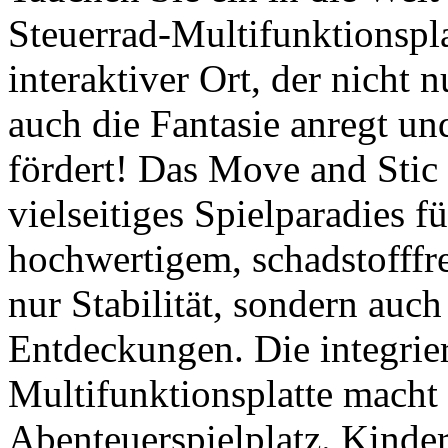
vielseitiges Spielparadies f
hochwertigem, schadstofffre
nur Stabilität, sondern auc
Entdeckungen. Die integrier
Multifunktionsplatte macht
Abenteuerspielplatz. Kinder
Kapitäns schlüpfen, auf En
spielerisch ihre Koordinati
modulare Bauweise von Move
Spielcenter EVA nach den i