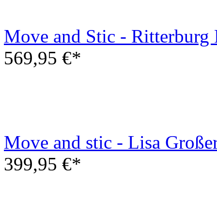
Moveandstic Jacky - Spielsc
479,95 €*
Move and Stic - Ritterbur
569,95 €*